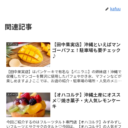
kafuu
関連記事
【田中果実店】沖縄といえばマン
スイーツ
ゴーパフェ！駐車場も要チェック
♪
【田中果実店】はパンケーキで有名な【パニラニ】の姉妹店！沖縄で
収穫したマンゴーを贅沢に使用したパフェやかき氷、マフィンなどが
楽しめますよ♪ここでは、お店の紹介・駐車場の場所・人気のメニュ
ーやグッズの紹介をしていきます！
【オハコルテ】沖縄土産にオスス
スイーツ
メ♡焼き菓子・大人気レモンケー
キ
今回ご紹介するのはフルーツタルト専門店【オハコルテ】みずみずし
いフルーツとサクサクのタルト♡今回は、【オハコルテ】の人気ギフ