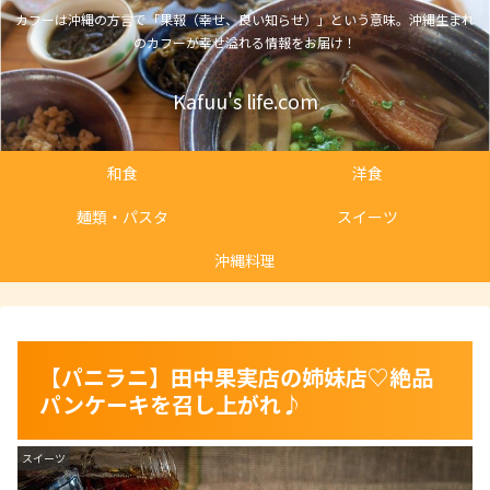
カフーは沖縄の方言で「果報（幸せ、良い知らせ）」という意味。沖縄生まれ
のカフーが幸せ溢れる情報をお届け！
Kafuu's life.com
和食
洋食
麺類・パスタ
スイーツ
沖縄料理
【パニラニ】田中果実店の姉妹店♡絶品
パンケーキを召し上がれ♪
スイーツ