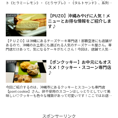
ト《ヒラミーレモン》・《とりサブレ》・《タルトサンド》、系列店
【オハコルテベーカリー】についてご紹介します！
【PUZO】沖縄みやげに人気！メ
スイーツ
ニューとお得な情報をご紹介しま
す♪
【ＰＵＺＯ】は沖縄にあるチーズケーキ専門店！那覇空港にも店舗が
あるので、沖縄のお土産にも選ばれる人気のチーズケーキ屋さん。専
門店だけあって、気になるケーキがたくさん！今回は、店舗で人気の
メニューやお得な情報を紹介していきます！
【ポンクッキー】お中元にもオス
スイーツ
スメ！クッキー・スコーン専門店
♪
今回ご紹介するのは、沖縄市にあるクッキーとスコーンも専門店
【pont cookie】さん。卵不使用のスコーンはしっとりとしていて美
味しい♡クッキーも色々な種類があって可愛いです！ここではお店の
情報とメニューギフトボックスについてご紹介します！
スポンサーリンク